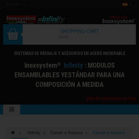
Top links
SHOPPING CART
vacío
SISTEMAS DE DRENAJE Y ACESORIOS EN ACERO INOXIDABLE
I
noxsystem
I
nfinity
: MODULOS
®
ENSAMBLABLES YESTÁNDAR PARA UNA
COMPOSICIÓN A MEDIDA
pide tu cotización on-line
>
Infinity
>
Canali a fessura
>
Canali a fessura
standard