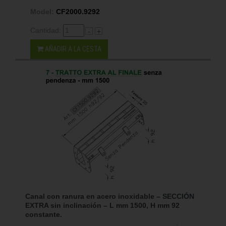
Model:
CF2000.9292
Cantidad:
-
+
AÑADIR A LA CESTA
Canal con ranura en acero inoxidable – SECCIÓN
EXTRA sin inclinación – L mm 1500, H mm 92
constante.