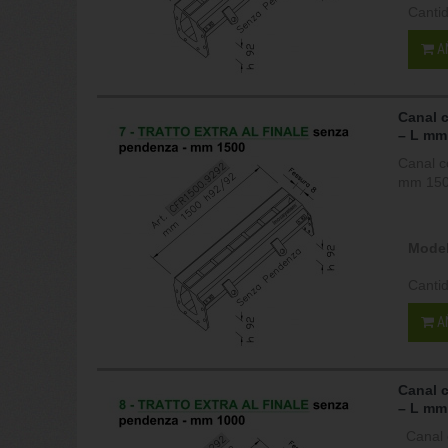
Canti
A
Canal 
– L mm
Canal c
mm 1500
Model
Canti
A
Canal 
– L mm
Canal c