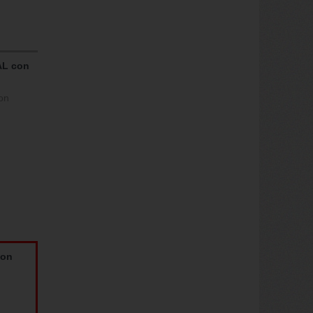
AL con
on
con