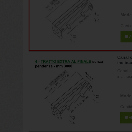
Model
Canti
A
Canal 
inclina
Canal c
inclina
Model
Canti
A