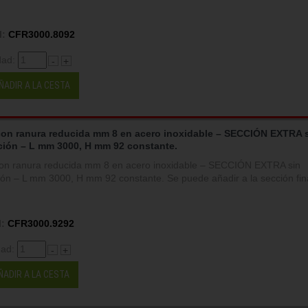
:
CFR3000.8092
dad:
-
+
ÑADIR A LA CESTA
con ranura reducida mm 8 en acero inoxidable – SECCIÓN EXTRA 
ción – L mm 3000, H mm 92 constante.
on ranura reducida mm 8 en acero inoxidable – SECCIÓN EXTRA sin
ción – L mm 3000, H mm 92 constante. Se puede añadir a la sección fina
:
CFR3000.9292
dad:
-
+
ÑADIR A LA CESTA