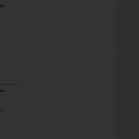
sin
sin
l.