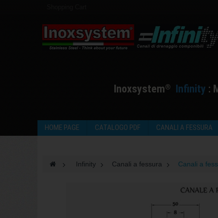
Shopping Cart
I
noxsystem
I
nfinity
:
®
HOME PAGE
CATALOGO PDF
CANALI A FESSURA
>
Infinity
>
Canali a fessura
>
Canali a fess