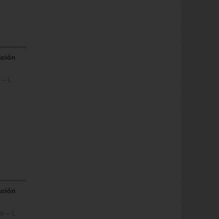
ación
 – L
ación
n – L