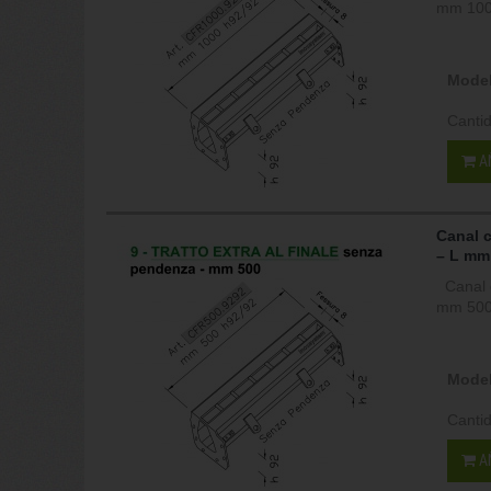
mm 1000
Model
Canti
A
Canal 
– L mm
Canal c
mm 500,
Model
Canti
A