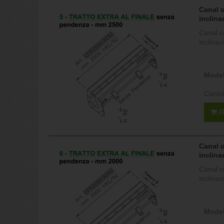
Canal 
inclina
Canal c
inclina
Model
Canti
A
Canal 
inclina
Canal c
inclina
Model