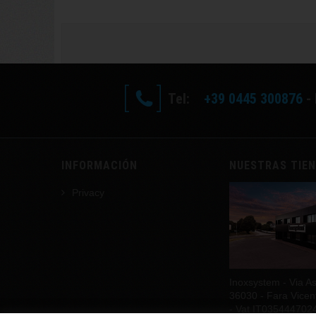
Tel:
+39 0445 300876
- 
INFORMACIÓN
NUESTRAS TIE
Privacy
Inoxsystem - Via As
36030 - Fara Vicenti
- Vat IT035444702