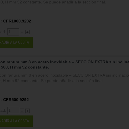
, H mm 92 constante. Se puede añadir a la sección final.
:
CFR1000.9292
dad:
-
+
ÑADIR A LA CESTA
con ranura mm 8 en acero inoxidable – SECCIÓN EXTRA sin inclin
 500, H mm 92 constante.
on ranura mm 8 en acero inoxidable – SECCIÓN EXTRA sin inclinació
 H mm 92 constante. Se puede añadir a la sección final.
:
CFR500.9292
dad:
-
+
ÑADIR A LA CESTA