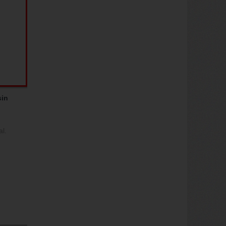
sin
l.