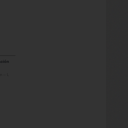
ación
n – L