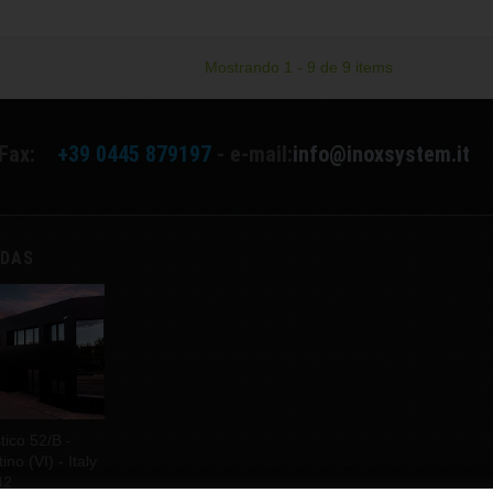
Mostrando 1 - 9 de 9 items
Fax:
+39 0445 879197
- e-mail:
info@inoxsystem.it
NDAS
tico 52/B -
no (VI) - Italy
42