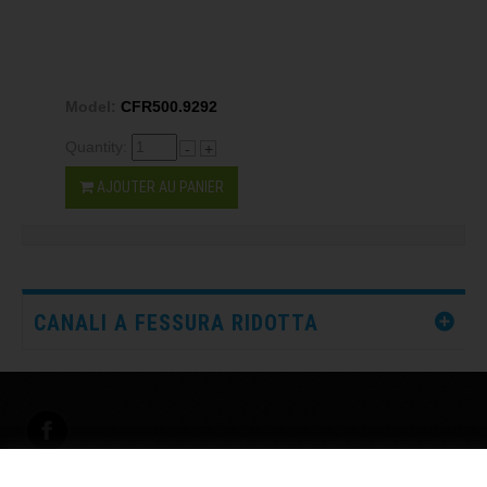
Model:
CFR500.9292
Quantity:
-
+
AJOUTER AU PANIER
CANALI A FESSURA RIDOTTA