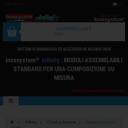
Top links
SHOPPING CART
(vide)
SISTEMI DI DRENAGGIO ED ACCESSORI IN ACCIAIO INOX
I
noxsystem
I
nfinity
: MODULI ASSEMBLABILI
®
STANDARD PER UNA COMPOSIZIONE SU
MISURA
Chiedi il tuo preventivo on-line
>
Infinity
>
Canali a fessura
>
Canali a fessura
ridotta