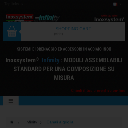
Top links
SHOPPING CART
(vide)
SISTEMI DI DRENAGGIO ED ACCESSORI IN ACCIAIO INOX
I
noxsystem
I
nfinity
: MODULI ASSEMBLABILI
®
STANDARD PER UNA COMPOSIZIONE SU
MISURA
Chiedi il tuo preventivo on-line
>
Infinity
>
Canali a griglia