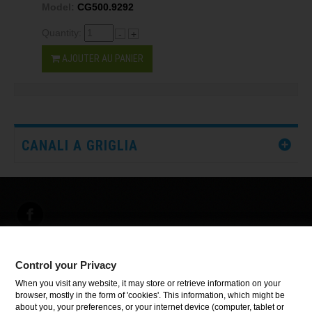
Model:
CG500.9292
Quantity:
-
+
AJOUTER AU PANIER
CANALI A GRIGLIA
Control your Privacy
INFORMATIONS
When you visit any website, it may store or retrieve information on your
browser, mostly in the form of 'cookies'. This information, which might be
about you, your preferences, or your internet device (computer, tablet or