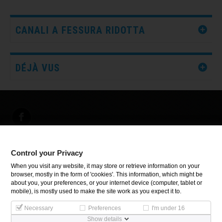
CANALI A FESSURA RIDOTTA
DÉJÀ VUS
Control your Privacy
INFORMATIONS
When you visit any website, it may store or retrieve information on your
browser, mostly in the form of 'cookies'. This information, which might be
about you, your preferences, or your internet device (computer, tablet or
Control your Privacy
mobile), is mostly used to make the site work as you expect it to.
Necessary
Preferences
I'm under 16
Show details