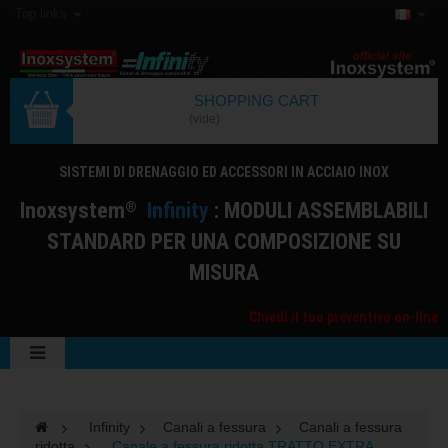
Top links
SHOPPING CART
(vide)
SISTEMI DI DRENAGGIO ED ACCESSORI IN ACCIAIO INOX
I
noxsystem
I
nfinity
: MODULI ASSEMBLABILI
®
STANDARD PER UNA COMPOSIZIONE SU
MISURA
Chiedi il tuo preventivo on-line
>
Infinity
>
Canali a fessura
>
Canali a fessura
ridotta
>
Canale a fessura ridotta TRATTO EXTRA