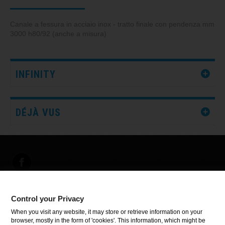
Canale a fessura in acciaio inox - tratto finale con pendenza mm
3000 h80/92 (anche a misura)
INFINITY
DÉJÀ VUS
Control your Privacy
INFORMATIONS
When you visit any website, it may store or retrieve information on your
browser, mostly in the form of 'cookies'. This information, which might be