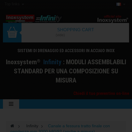
Top links
SHOPPING CART
(vide)
SISTEMI DI DRENAGGIO ED ACCESSORI IN ACCIAIO INOX
I
noxsystem
I
nfinity
: MODULI ASSEMBLABILI
®
STANDARD PER UNA COMPOSIZIONE SU
MISURA
Chiedi il tuo preventivo on-line
>
Infinity
>
Canale a fessura tratto finale con
pendenza mm 3000 h80/92 (anche a misura)