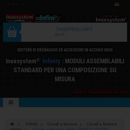
Top links
SHOPPING CART
(Leer)
SISTEMI DI DRENAGGIO ED ACCESSORI IN ACCIAIO INOX
I
noxsystem
I
nfinity
: MODULI ASSEMBLABILI
®
STANDARD PER UNA COMPOSIZIONE SU
MISURA
Chiedi il tuo preventivo on-line
>
Infinity
>
Canali a fessura
>
Canali a fessura
ridotta
>
Canale a fessura ridotta TRATTO EXTRA