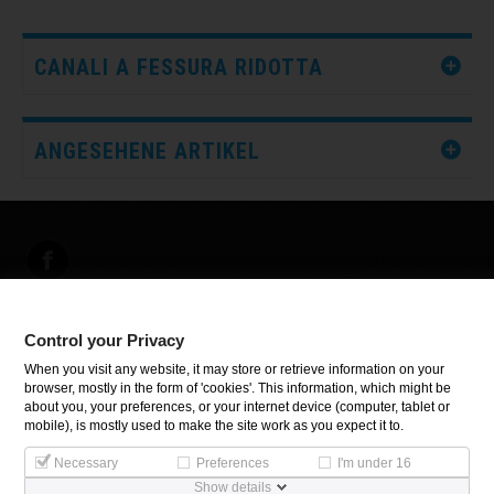
CANALI A FESSURA RIDOTTA
ANGESEHENE ARTIKEL
Control your Privacy
INFORMATIONEN
When you visit any website, it may store or retrieve information on your
browser, mostly in the form of 'cookies'. This information, which might be
about you, your preferences, or your internet device (computer, tablet or
Control your Privacy
mobile), is mostly used to make the site work as you expect it to.
Necessary
Preferences
I'm under 16
Show details