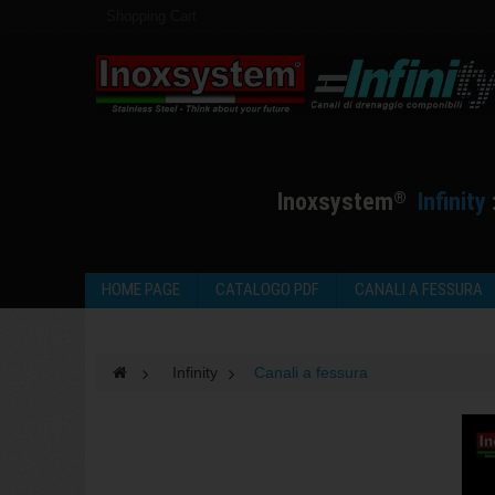
Shopping Cart
I
noxsystem
I
nfinity
®
HOME PAGE
CATALOGO PDF
CANALI A FESSURA
>
Infinity
>
Canali a fessura