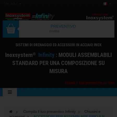
Top links
PREVENTIVO
(vuoto)
SISTEMI DI DRENAGGIO ED ACCESSORI IN ACCIAIO INOX
I
noxsystem
I
nfinity
: MODULI ASSEMBLABILI
®
STANDARD PER UNA COMPOSIZIONE SU
MISURA
Chiedi il tuo preventivo on-line
>
Compila il tuo preventivo Infinity
>
Chiusini e
accessori
>
ACCESSORI PER ASSEMBLARE FINO A N.