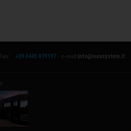
Fax:
+39 0445 879197
- e-mail:
info@inoxsystem.it
EN