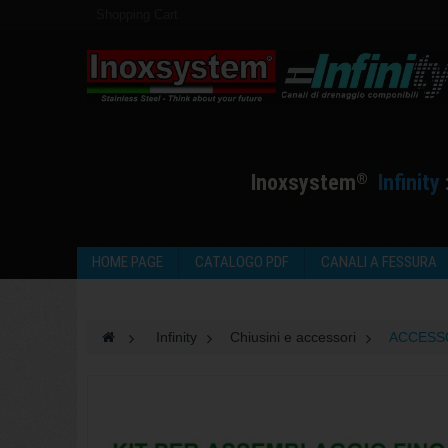
Shopping Cart
I
noxsystem
I
nfinity
®
HOME PAGE
CATALOGO PDF
CANALI A FESSURA
>
Infinity
>
Chiusini e accessori
>
ACCESSO