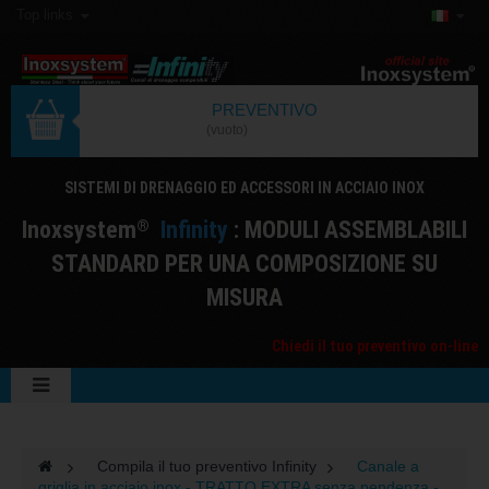
Top links
PREVENTIVO
(vuoto)
SISTEMI DI DRENAGGIO ED ACCESSORI IN ACCIAIO INOX
I
noxsystem
I
nfinity
: MODULI ASSEMBLABILI
®
STANDARD PER UNA COMPOSIZIONE SU
MISURA
Chiedi il tuo preventivo on-line
>
Compila il tuo preventivo Infinity
>
Canale a
griglia in acciaio inox - TRATTO EXTRA senza pendenza -