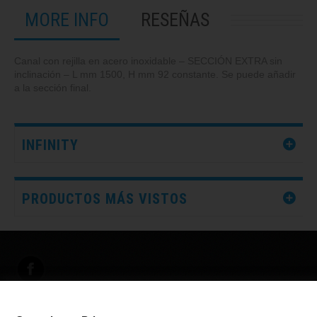
MORE INFO
RESEÑAS
Canal con rejilla en acero inoxidable – SECCIÓN EXTRA sin
inclinación – L mm 1500, H mm 92 constante. Se puede añadir
a la sección final.
INFINITY
PRODUCTOS MÁS VISTOS