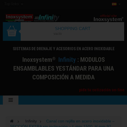
Top links
SHOPPING CART
vacío
SISTEMAS DE DRENAJE Y ACESORIOS EN ACERO INOXIDABLE
I
noxsystem
I
nfinity
: MODULOS
®
ENSAMBLABLES YESTÁNDAR PARA UNA
COMPOSICIÓN A MEDIDA
pide tu cotización on-line
>
Infinity
>
Canal con rejilla en acero inoxidable –
SECCIÓN EXTRA sin inclinación – L mm 1500, H mm 92