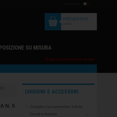
Languages :
PREVENTIVO
(vuoto)
POSIZIONE SU MISURA
Chiedi il tuo preventivo on-line
DI
CHIUSINI E ACCESSORI
 N. 5
Compila il tuo preventivo Infinity
Canali a fessura