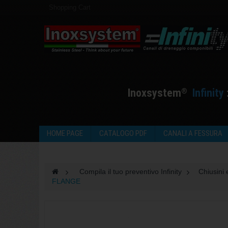
Shopping Cart
I
noxsystem
I
nfinity
®
HOME PAGE
CATALOGO PDF
CANALI A FESSURA
>
Compila il tuo preventivo Infinity
>
Chiusini 
FLANGE