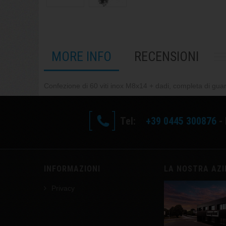
MORE INFO
RECENSIONI
Confezione di 60 viti inox M8x14 + dadi, completa di guarn
Tel:
+39 0445 300876
- 
INFORMAZIONI
LA NOSTRA AZ
Privacy