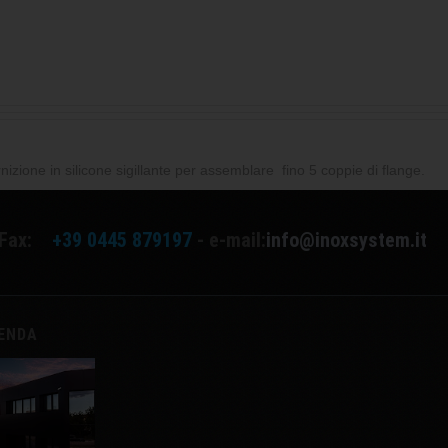
izione in silicone sigillante per assemblare fino 5 coppie di flange.
Fax:
+39 0445 879197
- e-mail:
info@inoxsystem.it
IENDA