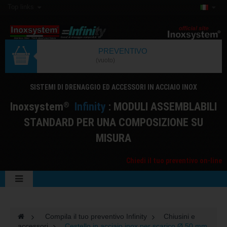
Top links
PREVENTIVO
(vuoto)
SISTEMI DI DRENAGGIO ED ACCESSORI IN ACCIAIO INOX
I
noxsystem
I
nfinity
: MODULI ASSEMBLABILI
®
STANDARD PER UNA COMPOSIZIONE SU
MISURA
Chiedi il tuo preventivo on-line
>
Compila il tuo preventivo Infinity
>
Chiusini e
accessori
>
Cestello in acciaio inox per scarico Ø 50 mm