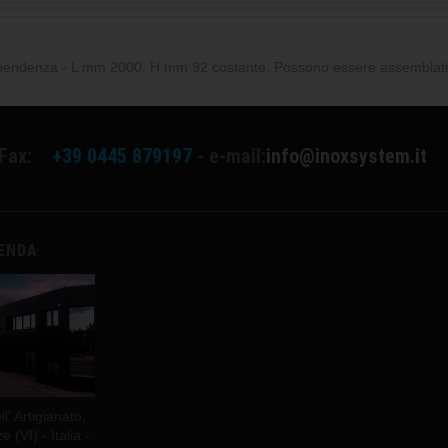
 pendenza - L mm 2000, H mm 92 costante. Possono essere assemblati
Fax:
+39 0445 879197
- e-mail:
info@inoxsystem.it
IENDA
l' Artigianato,
(VI) - Italia -