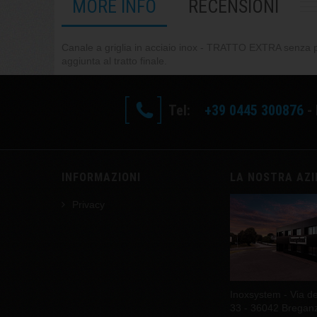
MORE INFO
RECENSIONI
Canale a griglia in acciaio inox - TRATTO EXTRA senza
aggiunta al tratto finale.
Tel:
+39 0445 300876
- 
INFORMAZIONI
LA NOSTRA AZ
Privacy
Inoxsystem - Via del
33 - 36042 Breganze 