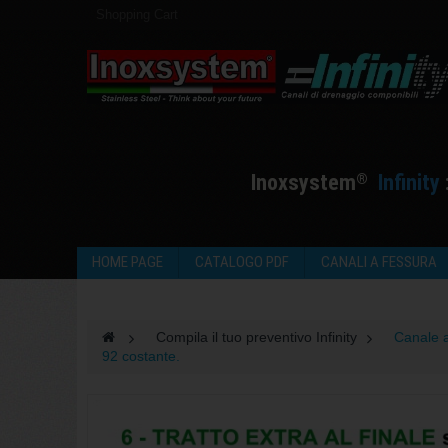
Shopping Cart
I
noxsystem
I
nfinity
®
HOME PAGE
CATALOGO PDF
CANALI A FESSURA
>
Compila il tuo preventivo Infinity
>
Canale a
92 costante.