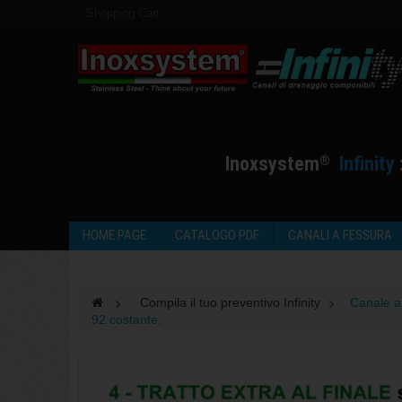
Shopping Cart
I
noxsystem
I
nfinity
®
HOME PAGE
CATALOGO PDF
CANALI A FESSURA
>
Compila il tuo preventivo Infinity
>
Canale a
92 costante.