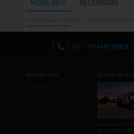
MORE INFO
RECENSIONI
Canale a griglia in acciaio inox - TRATTO EXTRA senza
aggiunta al tratto finale.
Tel:
+39 0445 300876
- 
INFORMAZIONI
LA NOSTRA AZ
Privacy
Inoxsystem - Via del
33 - 36042 Breganze 