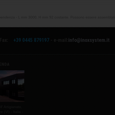
 pendenza - L mm 3000, H mm 92 costante. Possono essere assemblati
Fax:
+39 0445 879197
- e-mail:
info@inoxsystem.it
IENDA
l' Artigianato,
(VI) - Italia -