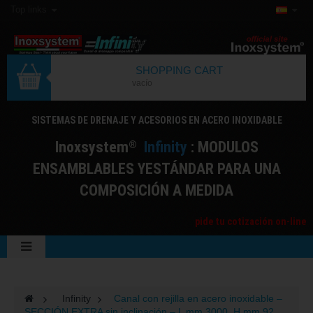
Top links
SHOPPING CART
vacío
SISTEMAS DE DRENAJE Y ACESORIOS EN ACERO INOXIDABLE
I
noxsystem
I
nfinity
: MODULOS
®
ENSAMBLABLES YESTÁNDAR PARA UNA
COMPOSICIÓN A MEDIDA
pide tu cotización on-line
>
Infinity
>
Canal con rejilla en acero inoxidable –
SECCIÓN EXTRA sin inclinación – L mm 3000, H mm 92