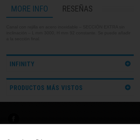
MORE INFO
RESEÑAS
Canal con rejilla en acero inoxidable – SECCIÓN EXTRA sin
inclinación – L mm 3000, H mm 92 constante. Se puede añadir
a la sección final.
INFINITY
PRODUCTOS MÁS VISTOS