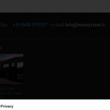
Fax:
+39 0445 879197
- e-mail:
info@inoxsystem.it
EN
tico 52/B -
no (VI) - Italy
42
 Privacy