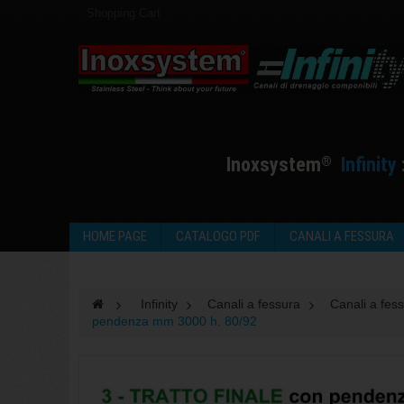
Shopping Cart
I
noxsystem
I
nfinity
®
HOME PAGE
CATALOGO PDF
CANALI A FESSURA
>
Infinity
>
Canali a fessura
>
Canali a fess
pendenza mm 3000 h. 80/92