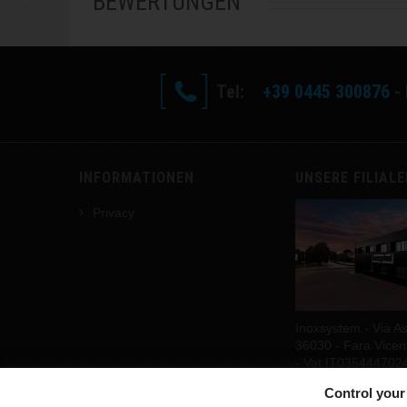
BEWERTUNGEN
Tel:
+39 0445 300876
- 
INFORMATIONEN
UNSERE FILIAL
Privacy
Inoxsystem - Via As
36030 - Fara Vicenti
- Vat IT035444702
Hier finden Sie uns
Control your