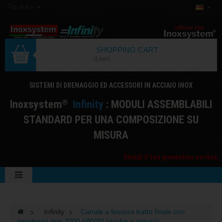
Top links
SHOPPING CART
(Leer)
SISTEMI DI DRENAGGIO ED ACCESSORI IN ACCIAIO INOX
I
noxsystem
I
nfinity
: MODULI ASSEMBLABILI
®
STANDARD PER UNA COMPOSIZIONE SU
MISURA
Chiedi il tuo preventivo on-line
>
Infinity
>
Canale a fessura tratto finale con
pendenza mm 3000 h80/92 (anche a misura)