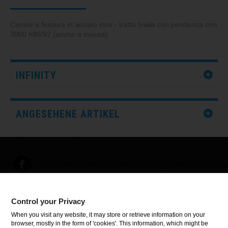
Canale a fessura in acciaio inox - tratto finale con pendenza mm
3000 h80/92 (anche a misura)
INFINITY
ANGESEHENE ARTIKEL
Control your Privacy
INFORMATIONEN
When you visit any website, it may store or retrieve information on your
browser, mostly in the form of 'cookies'. This information, which might be