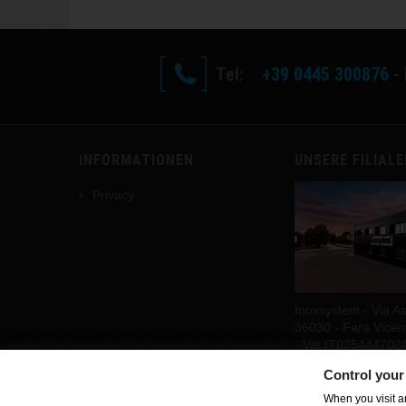
Tel:
+39 0445 300876
- 
INFORMATIONEN
UNSERE FILIAL
Privacy
Inoxsystem - Via As
36030 - Fara Vicenti
- Vat IT035444702
Hier finden Sie uns
Control your
When you visit an