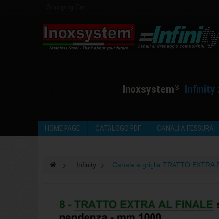
Shopping Cart
I
noxsystem
I
nfinity
®
HOME PAGE
CATALOGO PDF
CANALI A FESSURA
>
Infinity
>
Canale a griglia TRATTO EXTRA 