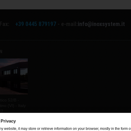
Fax:
+39 0445 879197
- e-mail:
info@inoxsystem.it
EN
tico 52/B -
no (VI) - Italy
42
 Privacy
y website, it may store or retrieve information on your browser, mostly in the form of