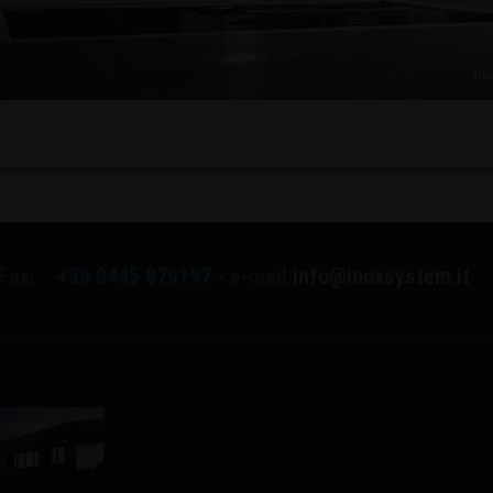
Fax:
+39 0445 879197
- e-mail:
info@inoxsystem.it