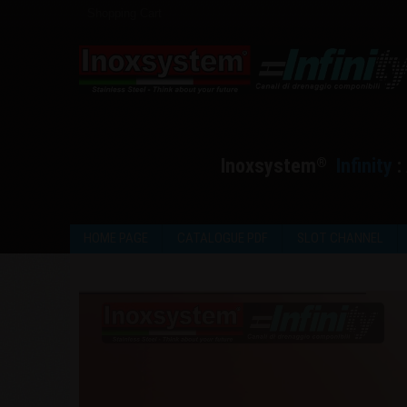
Shopping Cart
I
noxsystem
I
nfinity
:
®
HOME PAGE
CATALOGUE PDF
SLOT CHANNEL