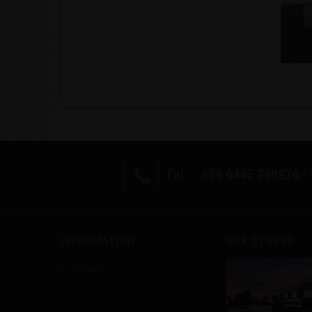
Prestashop
Modules
Tel:
+39 0445 300876
- 
INFORMATION
OUR STORES
Privacy