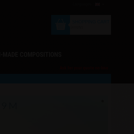
Languages :
SHOPPING CART
(empty)
M-MADE COMPOSITIONS
Ask for your quote on-line
 9 M