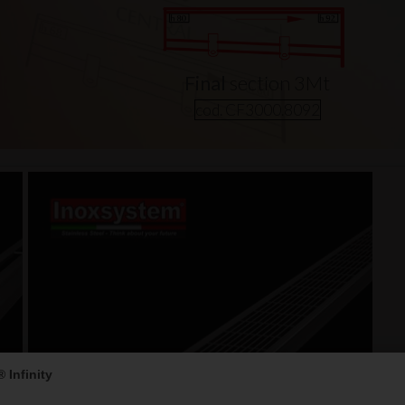
Final
section 3Mt
Central
section 3Mt
cod. CF3000.8092
cod. CF3000.6880
GRATED CHANNELS
 Infinity