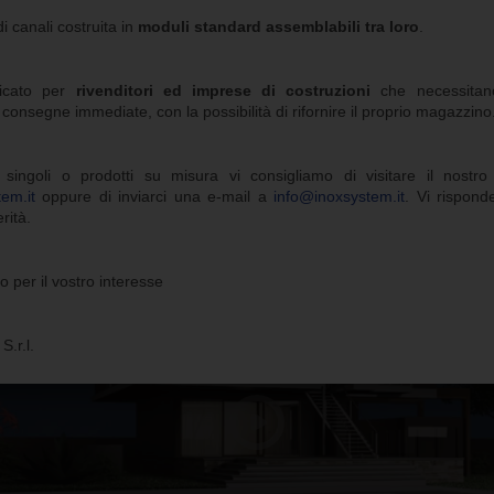
i canali costruita in
moduli standard assemblabili tra loro
.
dicato per
rivenditori ed imprese di costruzioni
che necessitano
consegne immediate, con la possibilità di rifornire il proprio magazzino
 singoli o prodotti su misura vi consigliamo di visitare il nostro s
em.it
oppure di inviarci una e-mail a
info@inoxsystem.it
. Vi rispon
rità.
o per il vostro interesse
.r.l.