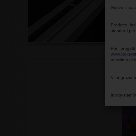
Nuova linea d
Prodotto in
standard per 
Per progetti
www.inoxsyst
massima cele
Vi ringraziam
Inoxsystem® S